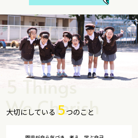
5 Things
We Cherish
5
大切にしている
つのこと
園児が自ら気づき、考え、学ぶ自己