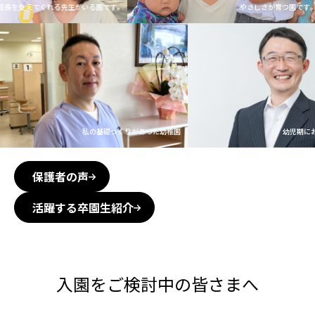
を支えてくれる先生がいる園です｡
やさしさが育つ園です｡
今
私の基礎づくりがあった幼稚園
幼児
保護者の声
活躍する卒園生紹介
入園をご検討中の皆さまへ