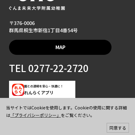
〒376-0006
群馬県桐生市新宿1丁目4番54号
MAP
TEL
0277-22-2720
園との連絡を安心・快適に！
れんらくアプリ
当サイトではCookieを使用します。Cookieの使用に関する詳細
ご寄付のお願い
プライバシーポリシー
は
「プライバシーポリシー」
をご覧ください。
© 2026 GUNMA MIRAI UNIVERSITY KINDERGARTEN All rights reserved.
同意する