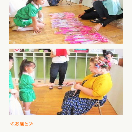
≪お風呂≫