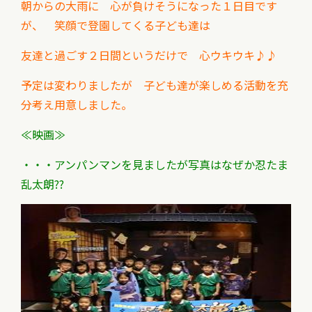
朝からの大雨に 心が負けそうになった１日目です
が、 笑顔で登園してくる子ども達は
友達と過ごす２日間というだけで 心ウキウキ♪♪
予定は変わりましたが 子ども達が楽しめる活動を充
分考え用意しました。
≪映画≫
・・・アンパンマンを見ましたが写真はなぜか忍たま
乱太朗??