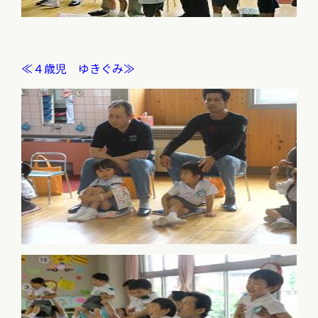
≪４歳児 ゆきぐみ≫