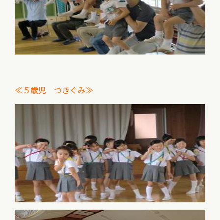
≪５歳児 つきぐみ≫