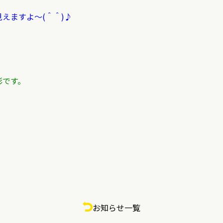
えますよ～(＾＾)♪
影です。
お知らせ一覧