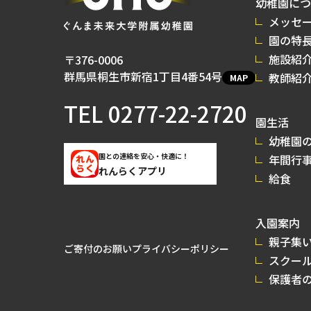
幼稚園につ
メッセ
園の特
施設紹
〒376-0006
群馬県桐生市新宿1丁目4番54号
教師紹
MAP
TEL
0277-22-2720
園生活
幼稚園の
園との連絡を安心・快適に！
年間行
れんらくアプリ
給食
入園案内
親子集
ご寄付のお願い
プライバシーポリシー
スクー
保護者