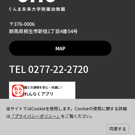
〒376-0006
群馬県桐生市新宿1丁目4番54号
MAP
TEL
0277-22-2720
園との連絡を安心・快適に！
れんらくアプリ
当サイトではCookieを使用します。Cookieの使用に関する詳細
ご寄付のお願い
プライバシーポリシー
は
「プライバシーポリシー」
をご覧ください。
© 2026 GUNMA MIRAI UNIVERSITY KINDERGARTEN All rights reserved.
同意する