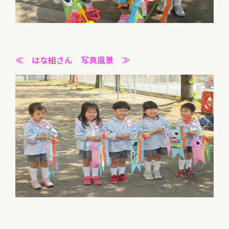
≪ はな組さん 写真風景 ≫