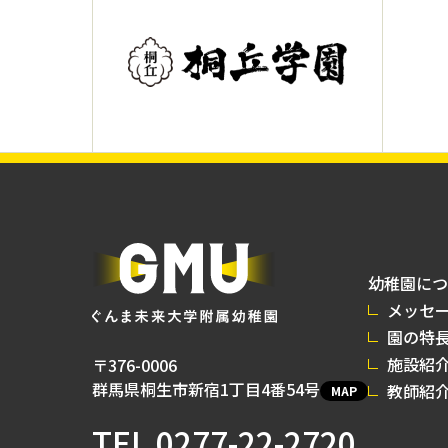
幼稚園につ
メッセ
園の特
施設紹
〒376-0006
群馬県桐生市新宿1丁目4番54号
教師紹
MAP
TEL
0277-22-2720