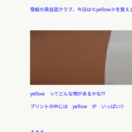
雪組の英会話クラブ、今日は≪yellow≫を覚え
yellow ってどんな物があるかな??
プリントの中には yellow が いっぱい!!
＊＊＊