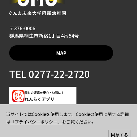
〒376-0006
群馬県桐生市新宿1丁目4番54号
MAP
TEL
0277-22-2720
園との連絡を安心・快適に！
れんらくアプリ
当サイトではCookieを使用します。Cookieの使用に関する詳細
ご寄付のお願い
プライバシーポリシー
は
「プライバシーポリシー」
をご覧ください。
© 2026 GUNMA MIRAI UNIVERSITY KINDERGARTEN All rights reserved.
同意する