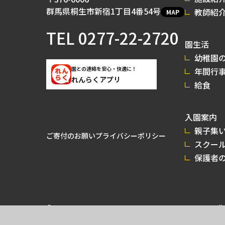
群馬県桐生市新宿1丁目4番54号
教師紹
MAP
TEL
0277-22-2720
園生活
幼稚園の
園との連絡を安心・快適に！
年間行
れんらくアプリ
給食
入園案内
親子集
ご寄付のお願い
プライバシーポリシー
スクー
保護者
© 2026 GUNMA MIRAI UNIVERSITY KINDERGARTEN All r