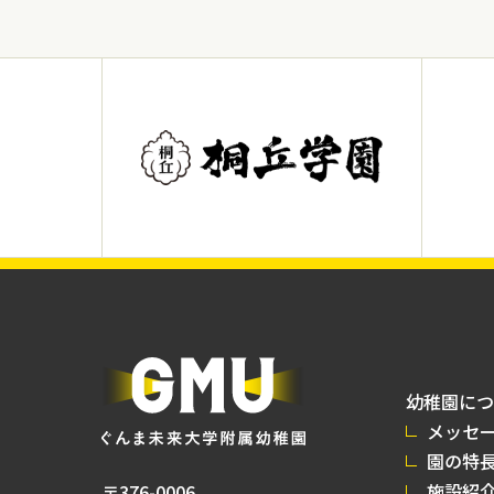
幼稚園につ
メッセ
園の特
施設紹
〒376-0006