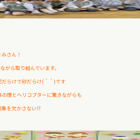
ぐみさん！
せながら取り組んでいます。
泥だらけで砂だらけ(＾＾)です
事の煙と
ヘリコプターに驚きながらも
収集を欠かさない!?