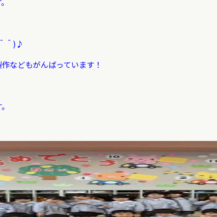
す。
＾＾)♪
製作などもがんばっています！
す。