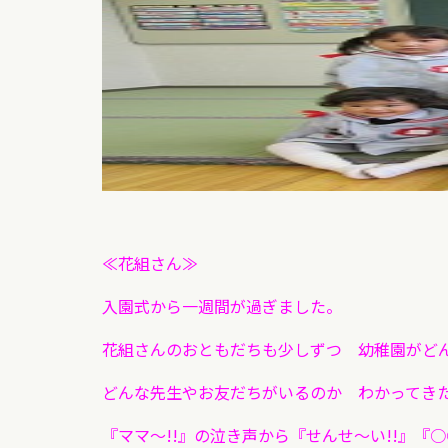
≪花組さん≫
入園式から一週間が過ぎました。
花組さんのおともだちも少しずつ
幼稚園がど
どんな先生やお友だちがいるのか
わかってき
『ママ～!!』の泣き声から『せんせ～い!!』『