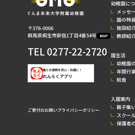
幼稚園につ
メッセ
園の特
施設紹
〒376-0006
群馬県桐生市新宿1丁目4番54号
教師紹
MAP
TEL
0277-22-2720
園生活
幼稚園の
園との連絡を安心・快適に！
年間行
れんらくアプリ
給食
入園案内
親子集
ご寄付のお願い
プライバシーポリシー
スクー
保護者