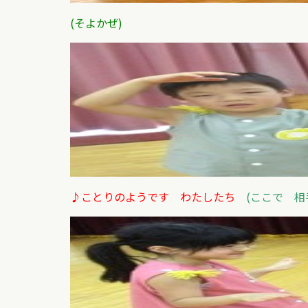
(そよかぜ)
♪ことりのようです わたしたち
(ここで 相