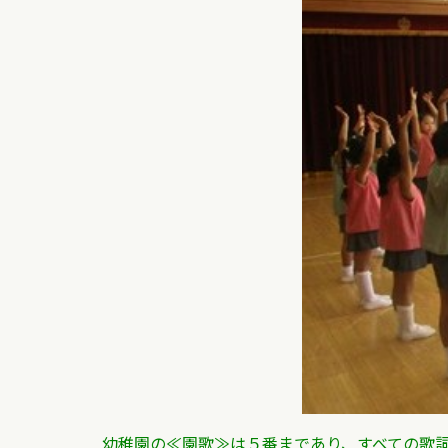
幼稚園の≪園歌≫は
５番まであり、すべての歌