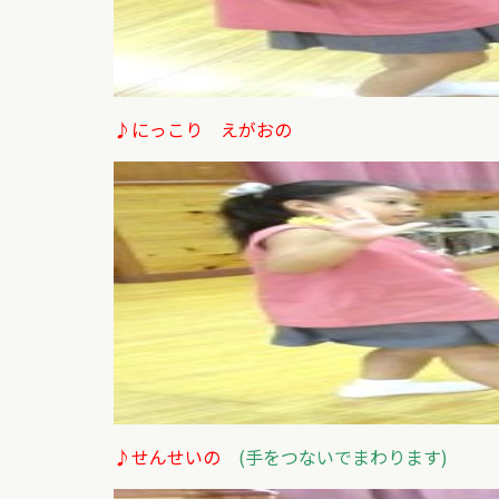
♪にっこり えがおの
♪せんせいの
(手をつないでまわります)