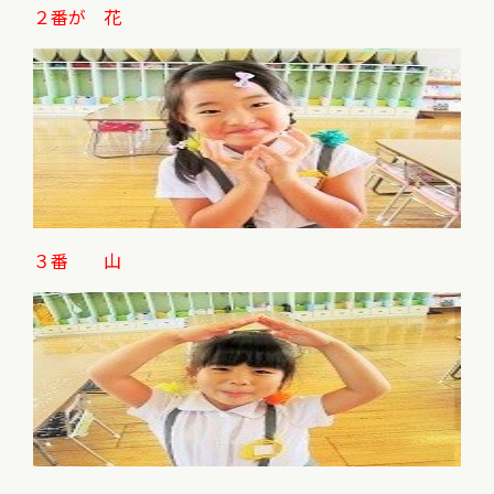
２番が 花
３番 山