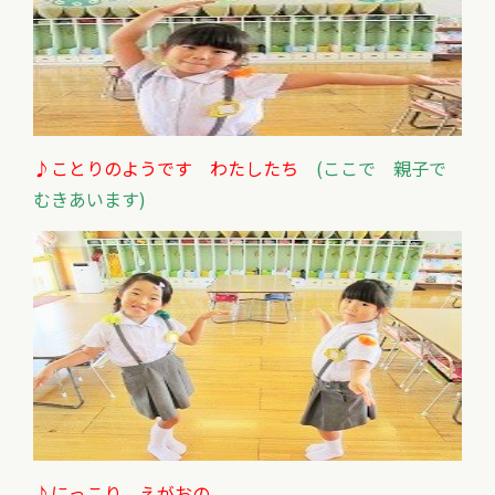
♪ことりのようです わたしたち
(ここで 親子で
むきあいます)
♪にっこり えがおの