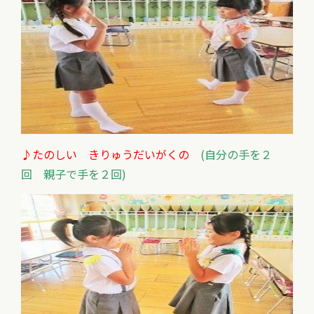
♪たのしい きりゅうだいがくの
(自分の手を２
回 親子で手を２回)