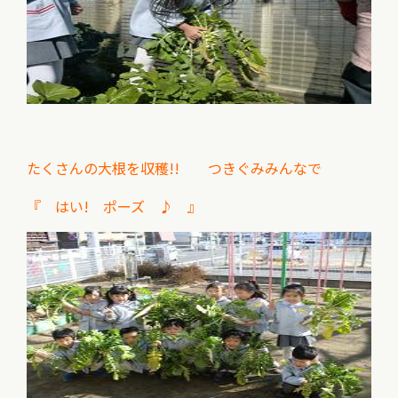
たくさんの大根を収穫!! つきぐみみんなで
『 はい! ポーズ ♪ 』