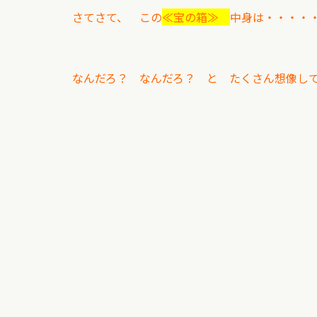
さてさて、 この
≪宝の箱≫
中身は・・・・
なんだろ？ なんだろ？ と たくさん想像