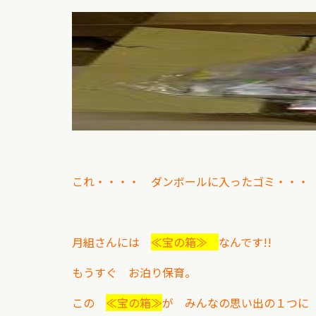
これ・・・・ ダンボールに入ったゴミ・・・
月組さんには
≪宝の箱≫
なんです!!
もうすぐ お泊り保育。
この
≪宝の箱≫
が み
んなの思い出の１つに