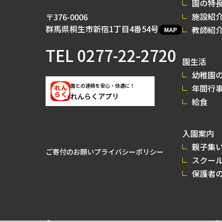
園の特
施設紹
〒376-0006
群馬県桐生市新宿1丁目4番54号
教師紹
MAP
TEL
0277-22-2720
園生活
幼稚園の
園との連絡を安心・快適に！
年間行
れんらくアプリ
給食
入園案内
親子集
ご寄付のお願い
プライバシーポリシー
スクー
保護者