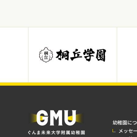
幼稚園につ
メッセ