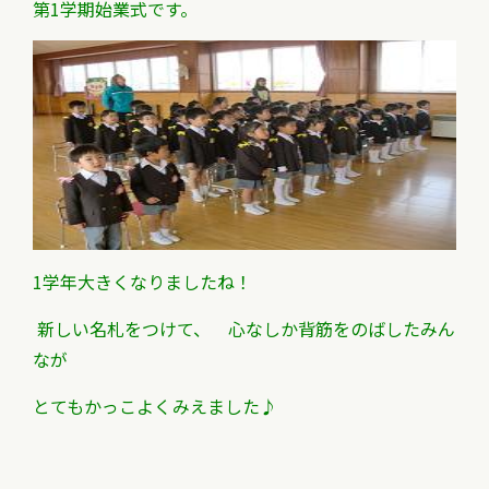
第1学期始業式です。
1学年大きくなりましたね！
新しい名
札をつけて、
心なしか背筋をのばした
みん
なが
とても
かっこよくみえました♪