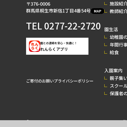
施設紹
〒376-0006
群馬県桐生市新宿1丁目4番54号
教師紹
MAP
TEL
0277-22-2720
園生活
幼稚園の
園との連絡を安心・快適に！
年間行
れんらくアプリ
給食
入園案内
親子集
ご寄付のお願い
プライバシーポリシー
スクー
保護者
© 2026 GUNMA MIRAI UNIVERSITY KINDERGARTEN All r