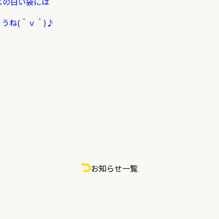
スの白い袋には
ょうね(＾ｖ＾)♪
お知らせ一覧