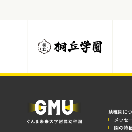
幼稚園につ
メッセ
園の特