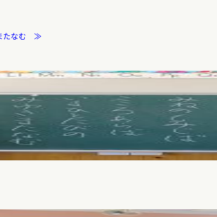
またなむ ≫