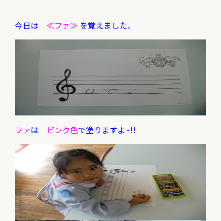
今日は
≪ファ≫
を覚えました。
ファ
は
ピンク色
で塗りますよ~!!