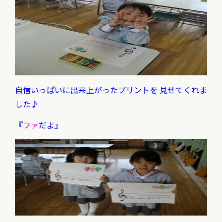
自信いっぱいに出来上がったプリントを
見せてくれま
した♪
『
ファ
だよ』