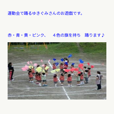
運動会で踊るゆきぐみさんのお遊戯です。
赤・青・黄・ピンク、 ４色の旗を持ち 踊ります♪