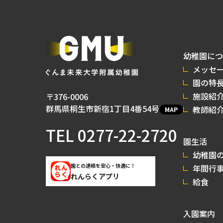
幼稚園につ
メッセ
園の特
施設紹
〒376-0006
群馬県桐生市新宿1丁目4番54号
教師紹
MAP
TEL
0277-22-2720
園生活
幼稚園の
園との連絡を安心・快適に！
年間行
れんらくアプリ
給食
入園案内