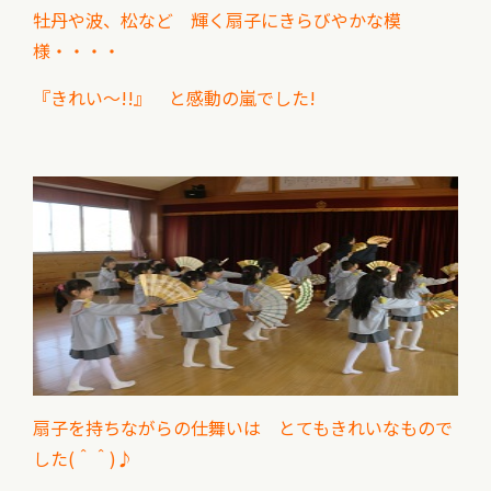
牡丹や波、松など 輝く扇子にきらびやかな模
様・・・・
『きれい～!!』 と感動の嵐でした!
扇子を持ちながらの仕舞いは とてもきれいなもので
した(＾＾)♪