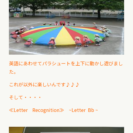
英語にあわせてパラシュートを上下に動かし遊びまし
た。
これが以外に楽しいんです♪♪♪
そして・・・・
≪Letter Recognition≫ ~
Letter Bb ~