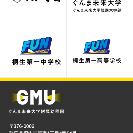
〒376-0006