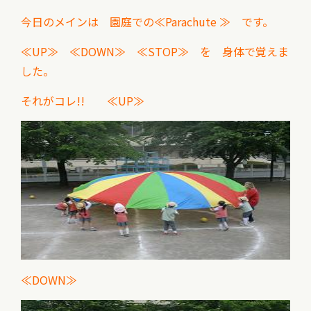
今日のメインは 園庭での≪Parachute ≫ です。
≪UP≫ ≪DOWN≫ ≪STOP≫ を 身体で覚えま
した。
それがコレ!! ≪UP≫
≪DOWN≫