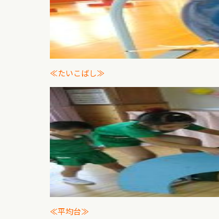
≪たいこばし≫
≪平均台≫