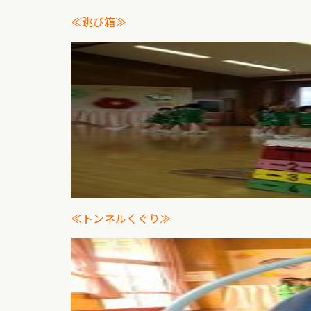
≪跳び箱≫
≪トンネルくぐり≫