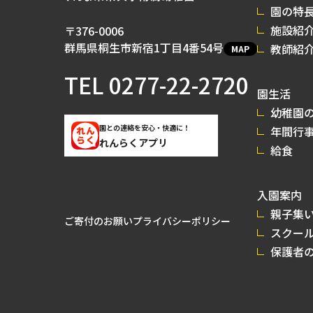
園の特
施設紹
〒376-0006
群馬県桐生市新宿1丁目4番54号
教師紹
MAP
TEL
0277-22-2720
園生活
幼稚園の
園との連絡を安心・快適に！
年間行
れんらくアプリ
給食
入園案内
親子集
ご寄付のお願い
プライバシーポリシー
スクー
保護者