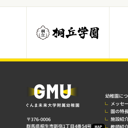
幼稚園につ
メッセ
園の特
施設紹
〒376-0006
群馬県桐生市新宿1丁目4番54号
教師紹
MAP