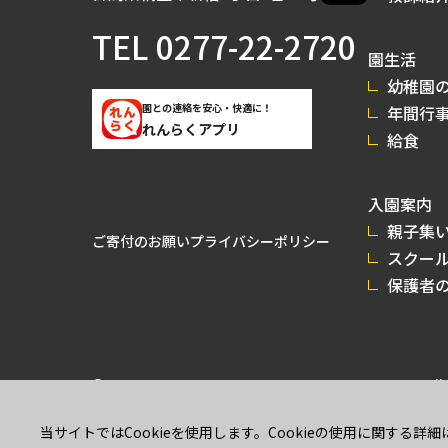
TEL
0277-22-2720
園生活
幼稚園の
園との連絡を安心・快適に！
年間行
れんらくアプリ
給食
入園案内
親子集
ご寄付のお願い
プライバシーポリシー
スクー
保護者
© 2026 GUNMA MIRAI UNIVERSITY KINDERGARTEN All r
当サイトではCookieを使用します。Cookieの使用に関する詳細