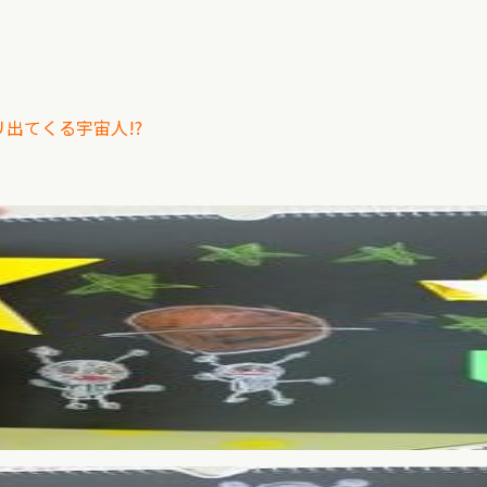
。
リ出てくる宇宙人!?