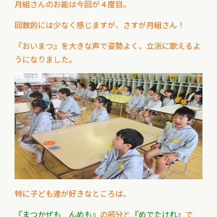
月組さんのお能は今回が４度目。
回数的には少なく感じますが、
さすが月組さん！
『おいまつ』を
大きな声で姿勢よく、
立派に
歌えるよ
うになりました。
特に子ども達が好きなところは、
『まつかぜも んめも』
の部分と
『めでたけれ』
で