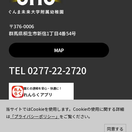
〒376-0006
群馬県桐生市新宿1丁目4番54号
MAP
TEL
0277-22-2720
園との連絡を安心・快適に！
れんらくアプリ
当サイトではCookieを使用します。Cookieの使用に関する詳細
ご寄付のお願い
プライバシーポリシー
は
「プライバシーポリシー」
をご覧ください。
© 2026 GUNMA MIRAI UNIVERSITY KINDERGARTEN All rights reserved.
同意する