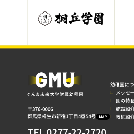
幼稚園につ
メッセ
園の特
施設紹
〒376-0006
群馬県桐生市新宿1丁目4番54号
教師紹
MAP
TEL
0277-22-2720