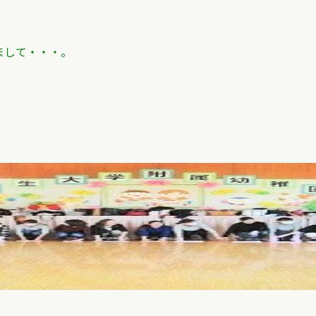
まして・・・。
。