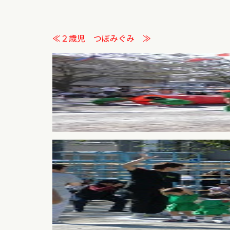
≪２歳児 つぼみぐみ ≫