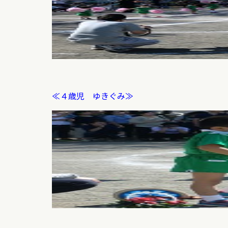
≪４歳児 ゆきぐみ≫