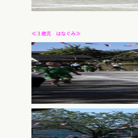
≪３歳児 はなぐみ≫