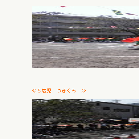
≪５歳児 つきぐみ ≫