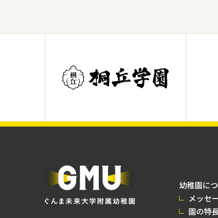
幼稚園につ
メッセ
園の特