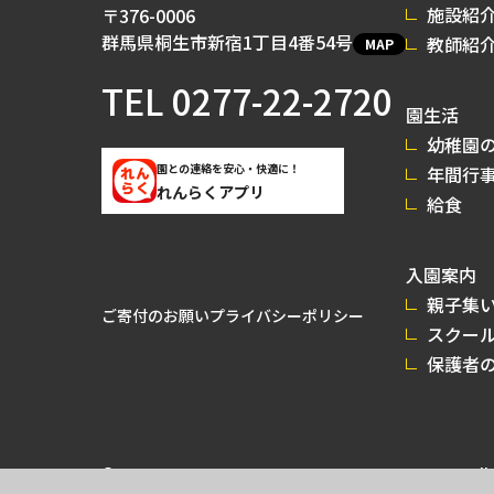
施設紹
〒376-0006
群馬県桐生市新宿1丁目4番54号
教師紹
MAP
TEL
0277-22-2720
園生活
幼稚園の
園との連絡を安心・快適に！
年間行
れんらくアプリ
給食
入園案内
親子集
ご寄付のお願い
プライバシーポリシー
スクー
保護者
© 2026 GUNMA MIRAI UNIVERSITY KINDERGARTEN All r