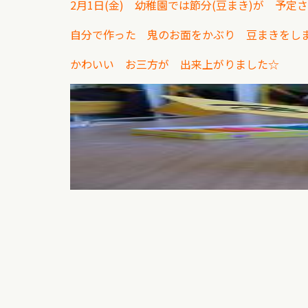
2月1日(金) 幼稚園では節分(豆まき)が 予定
自分で作った 鬼のお面をかぶり 豆まきを
かわいい お三方が 出来上がりました☆