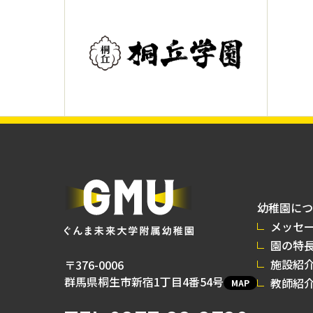
幼稚園につ
メッセ
園の特
施設紹
〒376-0006
群馬県桐生市新宿1丁目4番54号
教師紹
MAP