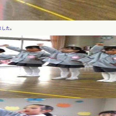
ました
。