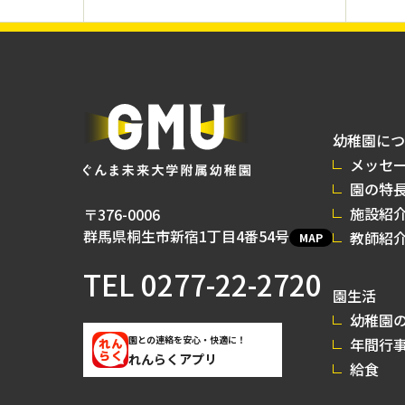
幼稚園につ
メッセ
園の特
施設紹
〒376-0006
群馬県桐生市新宿1丁目4番54号
教師紹
MAP
TEL
0277-22-2720
園生活
幼稚園の
園との連絡を安心・快適に！
年間行
れんらくアプリ
給食