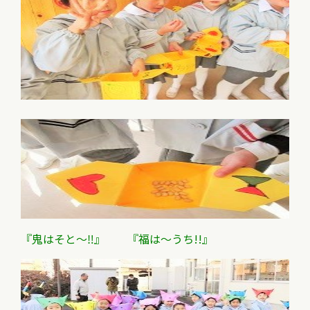
『鬼はそと～‼』 『福は～うち!!』