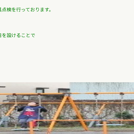
具点検を行っております。
日を設けることで
。