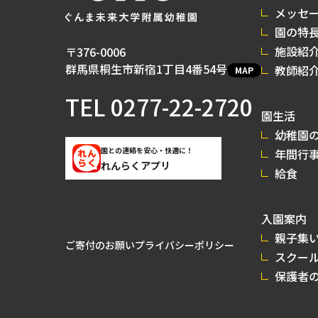
メッセ
園の特
施設紹
〒376-0006
群馬県桐生市新宿1丁目4番54号
教師紹
MAP
TEL
0277-22-2720
園生活
幼稚園の
園との連絡を安心・快適に！
年間行
れんらくアプリ
給食
入園案内
親子集
ご寄付のお願い
プライバシーポリシー
スクー
保護者