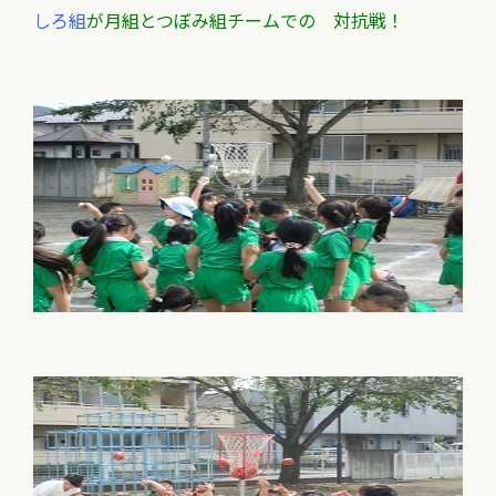
しろ組
が月組とつぼみ組チームでの 対抗戦！