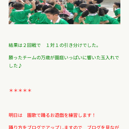
結果は２回戦で １対１の引き分けでした。
勝ったチームの万歳が園庭いっぱいに響いた玉入れで
した♪
＊＊＊＊＊
明日は 園歌で踊るお遊戯を練習します！
踊り方をブログでアップしますので ブログを見なが