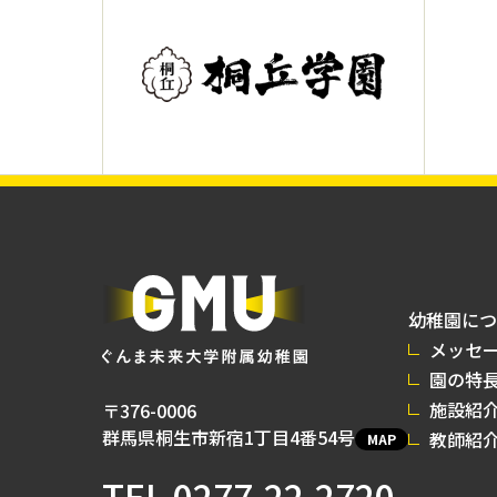
幼稚園につ
メッセ
園の特
施設紹
〒376-0006
群馬県桐生市新宿1丁目4番54号
教師紹
MAP
TEL
0277-22-2720