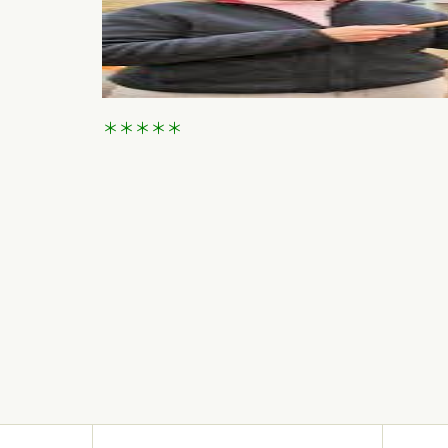
＊＊＊＊＊