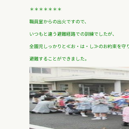
＊＊＊＊＊＊＊
職員室からの出火ですので、
いつもと違う避難経路での訓練でしたが、
全園児しっかりと≪お・は・し≫のお約束を守
避難することができました。