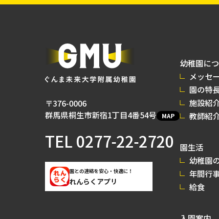
幼稚園につ
メッセ
園の特
施設紹
〒376-0006
群馬県桐生市新宿1丁目4番54号
教師紹
MAP
TEL
0277-22-2720
園生活
幼稚園の
園との連絡を安心・快適に！
年間行
れんらくアプリ
給食
入園案内