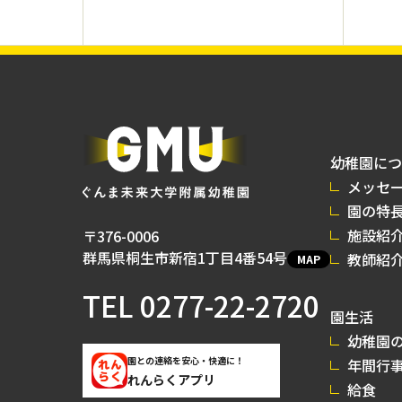
幼稚園につ
メッセ
園の特
施設紹
〒376-0006
群馬県桐生市新宿1丁目4番54号
教師紹
MAP
TEL
0277-22-2720
園生活
幼稚園の
園との連絡を安心・快適に！
年間行
れんらくアプリ
給食