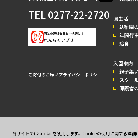
TEL
0277-22-2720
園生活
幼稚園の
園との連絡を安心・快適に！
年間行
れんらくアプリ
給食
入園案内
親子集
ご寄付のお願い
プライバシーポリシー
スクー
保護者
© 2026 GUNMA MIRAI UNIVERSITY KINDERGARTEN All r
当サイトではCookieを使用します。Cookieの使用に関する詳細