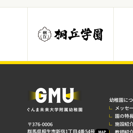
幼稚園につ
メッセ
園の特
施設紹
〒376-0006
群馬県桐生市新宿1丁目4番54号
教師紹
MAP