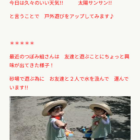
今日は久々のいい天気!! 太陽サンサン!!
と言うことで 戸外遊びをアップしてみます♪
＊＊＊＊＊
最近のつぼみ組さんは 友達と遊ぶことにちょっと
興
味が出てきた様子！
砂場で遊ぶ為に お友達と２人で
水を汲んで
運んで
います!!