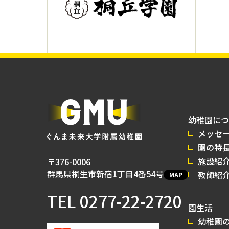
幼稚園につ
メッセ
園の特
施設紹
〒376-0006
群馬県桐生市新宿1丁目4番54号
教師紹
MAP
TEL
0277-22-2720
園生活
幼稚園の