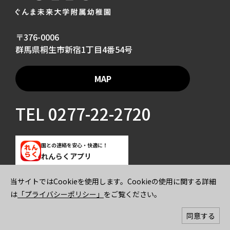
〒376-0006
群馬県桐生市新宿1丁目4番54号
MAP
TEL
0277-22-2720
園との連絡を安心・快適に！
れんらくアプリ
当サイトではCookieを使用します。Cookieの使用に関する詳細
ご寄付のお願い
プライバシーポリシー
は
「プライバシーポリシー」
をご覧ください。
© 2026 GUNMA MIRAI UNIVERSITY KINDERGARTEN All rights reserved.
同意する