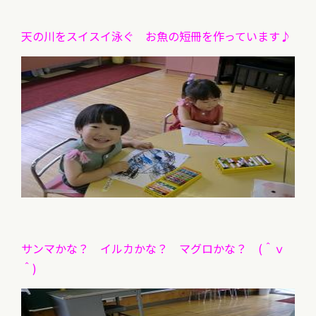
天の川をスイスイ泳ぐ お魚の短冊を作っています♪
サンマかな？ イルカかな？ マグロかな？ (＾ｖ
＾)