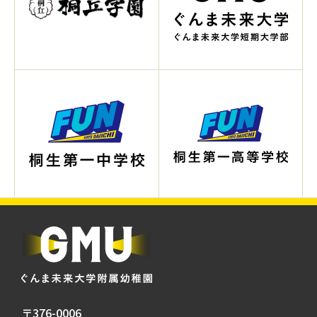
〒376-0006