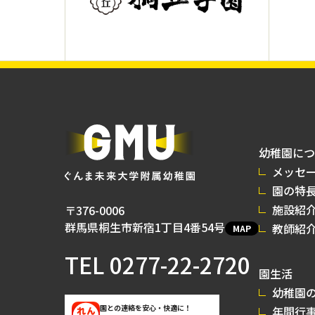
幼稚園につ
メッセ
園の特
施設紹
〒376-0006
群馬県桐生市新宿1丁目4番54号
教師紹
MAP
TEL
0277-22-2720
園生活
幼稚園の
園との連絡を安心・快適に！
年間行