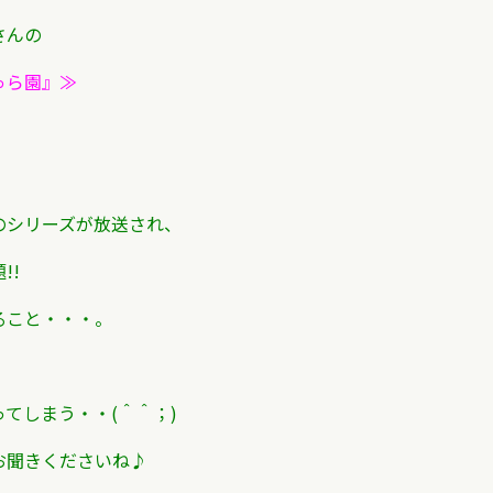
さんの
ゅら園』≫
のシリーズが放送され、
題!!
ること・・・。
てしまう・・(＾＾；)
お聞きくださいね♪