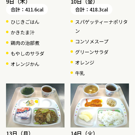
9日（木）
10日（金）
合計：411.6cal
合計：418.3cal
ひじきごはん
スパゲッティーナポリタ
ン
かきたま汁
コンソメスープ
鶏肉の治部煮
グリーンサラダ
もやしのサラダ
オレンジ
オレンジかん
牛乳
13日（月）
14日（火）